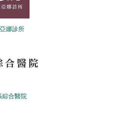
亞娜診所
雅娜診所
張綜合醫院