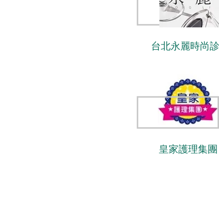
台北永麗時尚
皇家護理集團